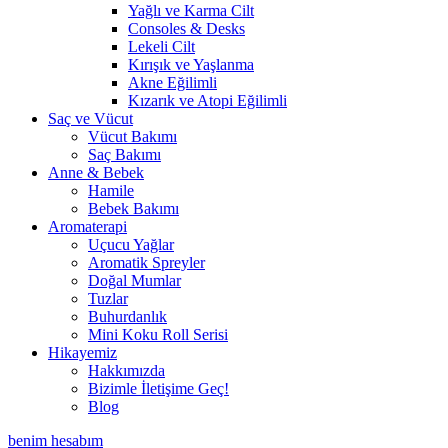
Yağlı ve Karma Cilt
Consoles & Desks
Lekeli Cilt
Kırışık ve Yaşlanma
Akne Eğilimli
Kızarık ve Atopi Eğilimli
Saç ve Vücut
Vücut Bakımı
Saç Bakımı
Anne & Bebek
Hamile
Bebek Bakımı
Aromaterapi
Uçucu Yağlar
Aromatik Spreyler
Doğal Mumlar
Tuzlar
Buhurdanlık
Mini Koku Roll Serisi
Hikayemiz
Hakkımızda
Bizimle İletişime Geç!
Blog
benim hesabım