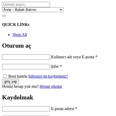
QUICK LINKs
Shop All
Oturum aç
Kullanıcı adı veya E-posta
*
Şifre
*
Beni hatırla
Şifrenizi mi kaybettiniz?
Henüz hesap yok mu?
Hesap oluştur
Kaydolmak
E-posta adresi
*