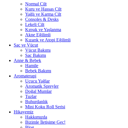
Normal Cilt
Kuru ve Hassas Cilt
Yağlı ve Karma Cilt
Consoles & Desks
Lekeli Cilt
Kırışık ve Yaşlanma
Akne Eğilimli
Kızarık ve Atopi Eğilimli
Saç ve Vücut
Vücut Bakımı
Saç Bakımı
Anne & Bebek
Hamile
Bebek Bakımı
Aromaterapi
Uçucu Yağlar
Aromatik Spreyler
Doğal Mumlar
Tuzlar
Buhurdanlık
Mini Koku Roll Serisi
Hikayemiz
Hakkımızda
Bizimle İletişime Geç!
Blog