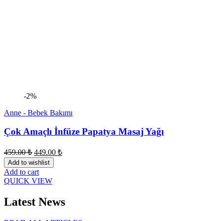
-2%
Anne - Bebek Bakımı
Çok Amaçlı İnfüze Papatya Masaj Yağı
459.00
₺
449.00
₺
Add to wishlist
Add to cart
QUICK VIEW
Latest News