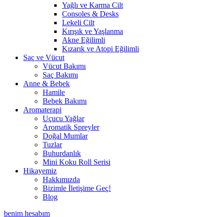
Yağlı ve Karma Cilt
Consoles & Desks
Lekeli Cilt
Kırışık ve Yaşlanma
Akne Eğilimli
Kızarık ve Atopi Eğilimli
Saç ve Vücut
Vücut Bakımı
Saç Bakımı
Anne & Bebek
Hamile
Bebek Bakımı
Aromaterapi
Uçucu Yağlar
Aromatik Spreyler
Doğal Mumlar
Tuzlar
Buhurdanlık
Mini Koku Roll Serisi
Hikayemiz
Hakkımızda
Bizimle İletişime Geç!
Blog
benim hesabım