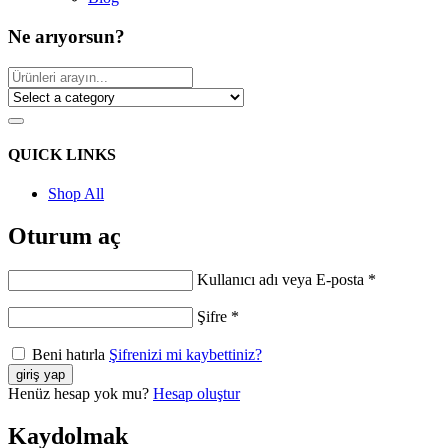
Ne arıyorsun?
QUICK LINKS
Shop All
Oturum aç
Kullanıcı adı veya E-posta
*
Şifre
*
Beni hatırla
Şifrenizi mi kaybettiniz?
Henüz hesap yok mu?
Hesap oluştur
Kaydolmak