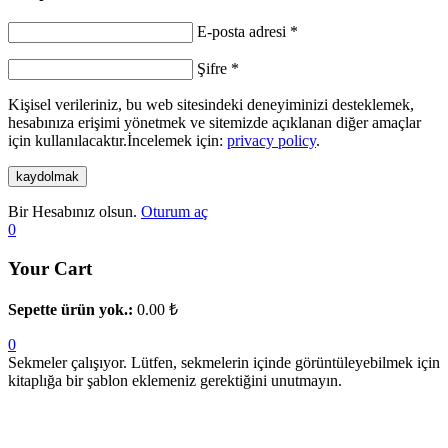
E-posta adresi
*
Şifre
*
Kişisel verileriniz, bu web sitesindeki deneyiminizi desteklemek,
hesabınıza erişimi yönetmek ve sitemizde açıklanan diğer amaçlar
için kullanılacaktır.İncelemek için:
privacy policy
.
kaydolmak
Bir Hesabınız olsun.
Oturum aç
0
Your Cart
Sepette ürün yok.:
0.00
₺
0
Sekmeler çalışıyor. Lütfen, sekmelerin içinde görüntüleyebilmek için
kitaplığa bir şablon eklemeniz gerektiğini unutmayın.