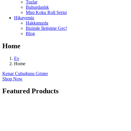
Tuzlar
Buhurdanlık
Mini Koku Roll Serisi
Hikayemiz
Hakkımızda
Bizimle İletişime Geç!
Blog
Home
Ev
Home
Kenar Çubuğunu Göster
Shop Now
Featured Products