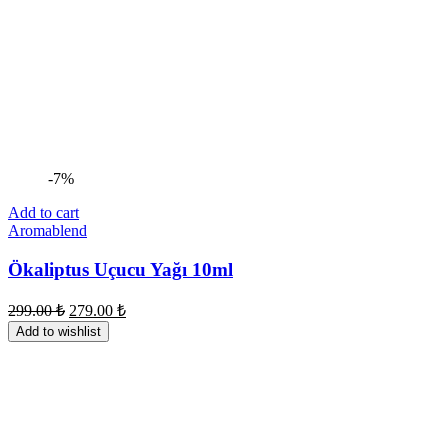
-7%
Add to cart
Aromablend
Ökaliptus Uçucu Yağı 10ml
299.00
₺
279.00
₺
Add to wishlist