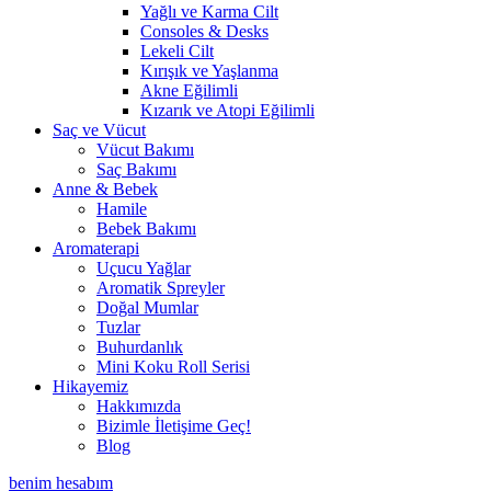
Yağlı ve Karma Cilt
Consoles & Desks
Lekeli Cilt
Kırışık ve Yaşlanma
Akne Eğilimli
Kızarık ve Atopi Eğilimli
Saç ve Vücut
Vücut Bakımı
Saç Bakımı
Anne & Bebek
Hamile
Bebek Bakımı
Aromaterapi
Uçucu Yağlar
Aromatik Spreyler
Doğal Mumlar
Tuzlar
Buhurdanlık
Mini Koku Roll Serisi
Hikayemiz
Hakkımızda
Bizimle İletişime Geç!
Blog
benim hesabım