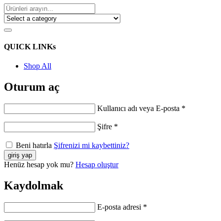
QUICK LINKs
Shop All
Oturum aç
Kullanıcı adı veya E-posta
*
Şifre
*
Beni hatırla
Şifrenizi mi kaybettiniz?
Henüz hesap yok mu?
Hesap oluştur
Kaydolmak
E-posta adresi
*